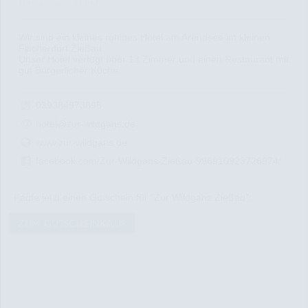
Restaurant , Hotel
Wir sind ein kleines ruhiges Hotel am Arendsee im kleinen
Fischerdorf Zießau.
Unser Hotel verfügt über 13 Zimmer und einen Restaurant mit
gut Bürgerlicher Küche.
039384973895
hotel@zur-wildgans.de
www.zur-wildgans.de
facebook.com/Zur-Wildgans-Zießau-996910923726974/
Kaufe jetzt einen Gutschein für "Zur Wildgans Zießau":
ZUM GUTSCHEINKAUF